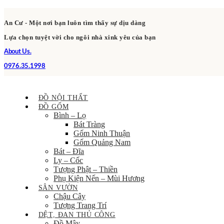
An Cư - Một nơi bạn luôn tìm thấy sự dịu dàng
Lựa chọn tuyệt vời cho ngôi nhà xink yêu của bạn
About Us.
0976.35.1998
ĐỒ NỘI THẤT
ĐỒ GỐM
Bình – Lọ
Bát Tràng
Gốm Ninh Thuận
Gốm Quảng Nam
Bát – Đĩa
Ly – Cốc
Tượng Phật – Thiền
Phụ Kiện Nến – Mùi Hương
SÂN VƯỜN
Chậu Cây
Tượng Trang Trí
DỆT, ĐAN THỦ CÔNG
Đồ Mây