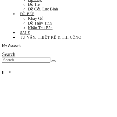
Đồ Tre
Đồ Cói, Lục Bình
ĐỒ BẾP
Khay Gỗ
Đồ Thủy Tinh
Khăn Trải Bàn
SALE
TƯ VẤN, THIẾT KẾ & THI CÔNG
My Account
Search
0
0