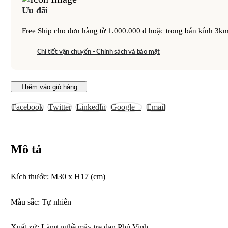
Ưu đãi
Free Ship cho đơn hàng từ 1.000.000 đ hoặc trong bán kính 3k
Chi tiết vận chuyển - Chính sách và bảo mật
Thêm vào giỏ hàng
Facebook
Twitter
LinkedIn
Google +
Email
Mô tả
Kích thước: M30 x H17 (cm)
Màu sắc: Tự nhiên
Xuất xứ: Làng nghề mây tre đan Phú Vinh