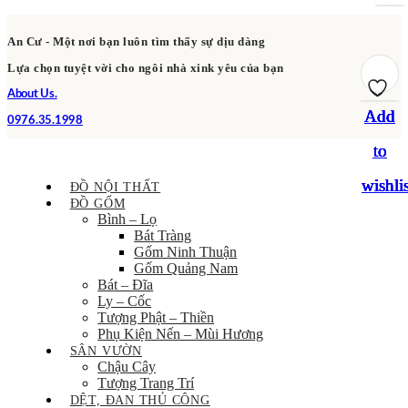
An Cư - Một nơi bạn luôn tìm thấy sự dịu dàng
Lựa chọn tuyệt vời cho ngôi nhà xink yêu của bạn
About Us.
Add
Add
Add
Add
Add
Add
0976.35.1998
to
to
to
to
to
to
wishlis
wishlis
wishlis
wishlis
wishlis
wishlis
ĐỒ NỘI THẤT
ĐỒ GỐM
Bình – Lọ
Bát Tràng
Gốm Ninh Thuận
Gốm Quảng Nam
Bát – Đĩa
Ly – Cốc
Tượng Phật – Thiền
Phụ Kiện Nến – Mùi Hương
SÂN VƯỜN
Chậu Cây
Tượng Trang Trí
DỆT, ĐAN THỦ CÔNG