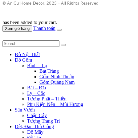
© An Cư Home Decor. 2025 - All Rights Reserved
has been added to your cart.
Thanh toán
Xem giỏ hàng
Đồ Nội Thất
Đồ Gốm
Bình – Lọ
Bát Tràng
Gốm Ninh Thuận
Gốm Quảng Nam
Bát – Đĩa
Ly – Cốc
Tượng Phật – Thiền
Phụ Kiện Nến – Mùi Hương
Sân Vườn
Chậu Cây
Tượng Trang Trí
Dệt, Đan Thủ Công
Đồ Mây
Đồ Tre