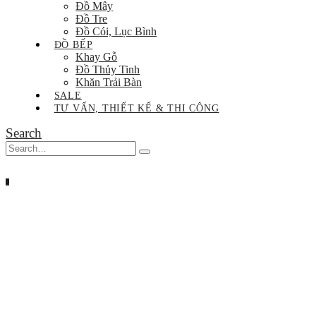
Đồ Mây
Đồ Tre
Đồ Cói, Lục Bình
ĐỒ BẾP
Khay Gỗ
Đồ Thủy Tinh
Khăn Trải Bàn
SALE
TƯ VẤN, THIẾT KẾ & THI CÔNG
Search
0