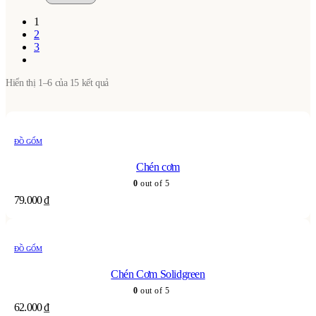
1
2
3
Hiển thị 1–6 của 15 kết quả
ĐỒ GỐM
Chén cơm
0
out of 5
79.000
₫
ĐỒ GỐM
Chén Cơm Solidgreen
0
out of 5
62.000
₫