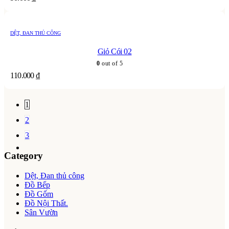
DỆT, ĐAN THỦ CÔNG
Giỏ Cói 02
0
out of 5
110.000
₫
1
2
3
Category
Dệt, Đan thủ công
Đồ Bếp
Đồ Gốm
Đồ Nội Thất.
Sân Vườn