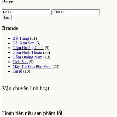
Price
Giá
Giá
thấp
cao
Lọc
nhất
nhất
Brands
Bát Tràng
(51)
Cói Kim Sơn
(5)
Gốm Hương Canh
(9)
Gốm Ninh Thuận
(36)
Gốm Quảng Nam
(13)
Linh San
(9)
Mây Tre Đan Phú Vinh
(23)
TuHú
(10)
Vận chuyển linh hoạt
Hoàn tiền nếu sản phẩm lỗi